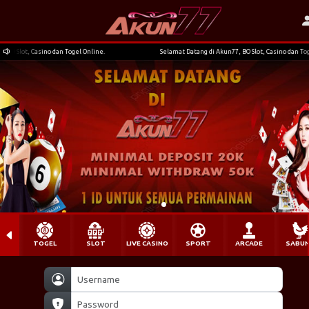
Slot, Casino dan Togel Online.
Selamat Datang di Akun77, BO Slot, Casino dan Togel O
TOGEL
SLOT
LIVE CASINO
SPORT
ARCADE
SABU