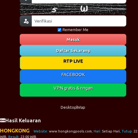
Remember Me
Masuk
Daftar Sekarang
RTP LIVE
FACEBOOK
VPN gratis & ringan
Desktop
Wap
Hasil Keluaran
HONGKONG
Website:
www.hongkongpools.com
, Hari:
Setiap Hari
, Tutup:
22
WIB
, Result:
23:00 WIB